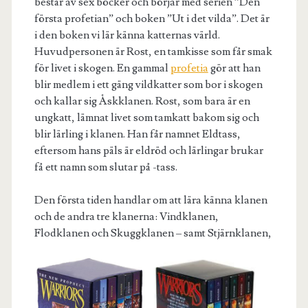
består av sex böcker och börjar med serien ”Den
första profetian” och boken ”Ut i det vilda”. Det är
i den boken vi lär känna katternas värld.
Huvudpersonen är Rost, en tamkisse som får smak
för livet i skogen. En gammal
profetia
gör att han
blir medlem i ett gäng vildkatter som bor i skogen
och kallar sig Åskklanen. Rost, som bara är en
ungkatt, lämnat livet som tamkatt bakom sig och
blir lärling i klanen. Han får namnet Eldtass,
eftersom hans päls är eldröd och lärlingar brukar
få ett namn som slutar på -tass.
Den första tiden handlar om att lära känna klanen
och de andra tre klanerna: Vindklanen,
Flodklanen och Skuggklanen – samt Stjärnklanen
,