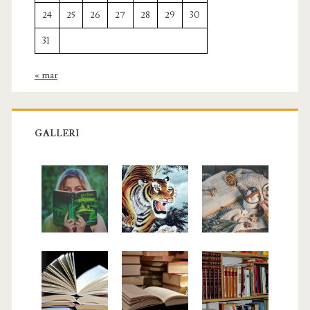
24
25
26
27
28
29
30
31
« mar
GALLERI