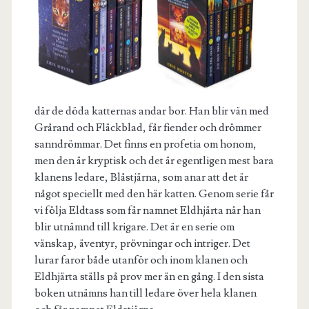
där de döda katternas andar bor. Han blir vän med
Grårand och Fläckblad, får fiender och drömmer
sanndrömmar. Det finns en profetia om honom,
men den är kryptisk och det är egentligen mest bara
klanens ledare, Blåstjärna, som anar att det är
något speciellt med den här katten. Genom serie får
vi följa Eldtass som får namnet Eldhjärta när han
blir utnämnd till krigare. Det är en serie om
vänskap, äventyr, prövningar och intriger. Det
lurar faror både utanför och inom klanen och
Eldhjärta ställs på prov mer än en gång. I den sista
boken utnämns han till ledare över hela klanen