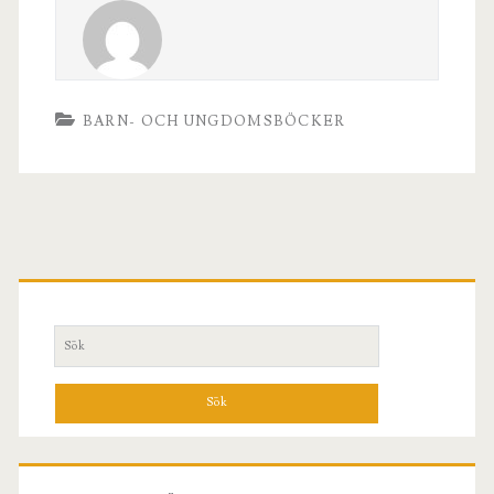
BARN- OCH UNGDOMSBÖCKER
Primary
Sidebar
Search
for: